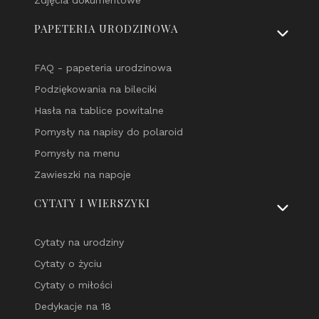
zachowasz na lata.
PAPETERIA URODZINOWA
Zobacz naszą kolekcję i stwórz coś wyjątkowego
razem z nami 💕
FAQ - papeteria urodzinowa
Podziękowania na bileciki
Hasła na tablice powitalne
Pomysły na napisy do polaroid
Pomysły na menu
Zawieszki na napoje
CYTATY I WIERSZYKI
Cytaty na urodziny
Cytaty o życiu
Cytaty o miłości
Dedykacje na 18