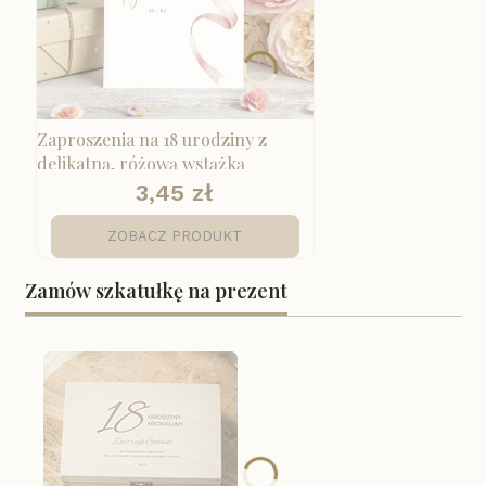
Zaproszenia na 18 urodziny z
delikatną, różową wstążką
3,45 zł
Cena
ZOBACZ PRODUKT
Zamów szkatułkę na prezent