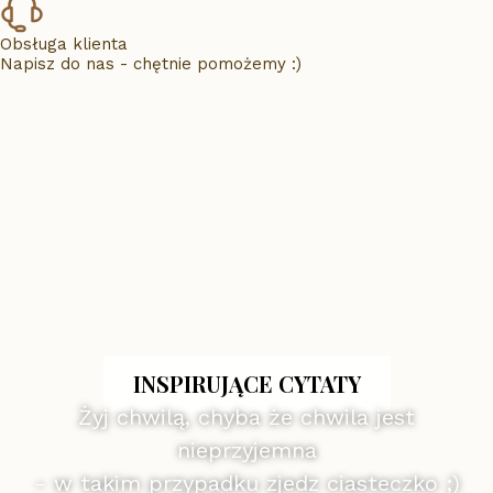
Obsługa klienta
Napisz do nas - chętnie pomożemy :)
INSPIRUJĄCE CYTATY
Żyj chwilą, chyba że chwila jest
nieprzyjemna
- w takim przypadku zjedz ciasteczko ;)