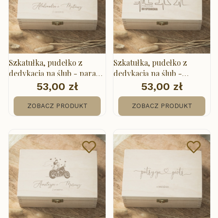
Szkatułka, pudełko z
Szkatułka, pudełko z
dedykacją na ślub - para
dedykacją na ślub -
na koniu
Marzenia
53,00 zł
53,00 zł
Cena
Cena
ZOBACZ PRODUKT
ZOBACZ PRODUKT