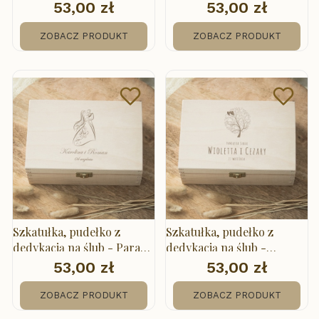
Love
53,00 zł
53,00 zł
Cena
Cena
ZOBACZ PRODUKT
ZOBACZ PRODUKT
Szkatułka, pudełko z
Szkatułka, pudełko z
dedykacją na ślub - Para
dedykacją na ślub -
Młoda
Drzewo
53,00 zł
53,00 zł
Cena
Cena
ZOBACZ PRODUKT
ZOBACZ PRODUKT