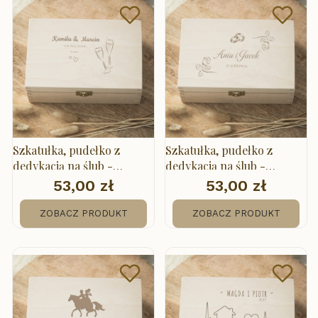
Szkatułka, pudełko z
Szkatułka, pudełko z
dedykacją na ślub -
dedykacją na ślub -
kieliszki
obrączki
53,00 zł
53,00 zł
Cena
Cena
ZOBACZ PRODUKT
ZOBACZ PRODUKT