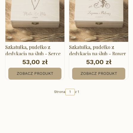
Szkatułka, pudełko z
Szkatułka, pudełko z
dedykacją na ślub - Serce
dedykacją na ślub - Rower
53,00 zł
53,00 zł
Cena
Cena
ZOBACZ PRODUKT
ZOBACZ PRODUKT
Strona
z 1