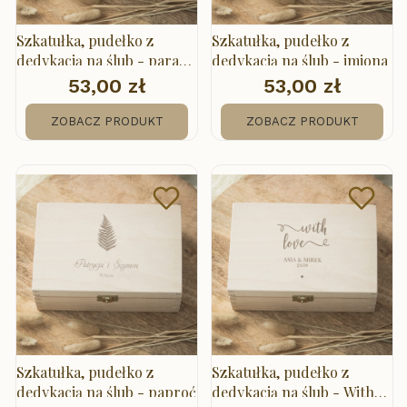
Szkatułka, pudełko z
Szkatułka, pudełko z
dedykacją na ślub - para
dedykacją na ślub - imiona
młoda na motorze
53,00 zł
53,00 zł
Cena
Cena
ZOBACZ PRODUKT
ZOBACZ PRODUKT
Szkatułka, pudełko z
Szkatułka, pudełko z
dedykacją na ślub - paproć
dedykacją na ślub - With