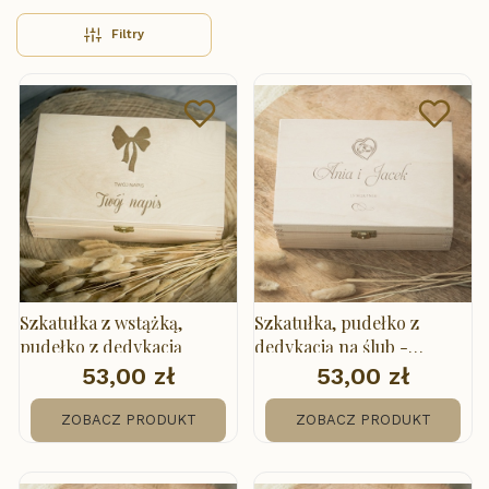
Filtry
Lista produktów
Szkatułka z wstążką,
Szkatułka, pudełko z
pudełko z dedykacją
dedykacją na ślub -
obrączki w sercu
53,00 zł
53,00 zł
Cena
Cena
ZOBACZ PRODUKT
ZOBACZ PRODUKT