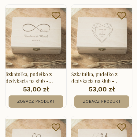
Szkatułka, pudełko z
Szkatułka, pudełko z
dedykacją na ślub -
dedykacją na ślub -
Nieskończoność
geometryczne serce
53,00 zł
53,00 zł
Cena
Cena
ZOBACZ PRODUKT
ZOBACZ PRODUKT