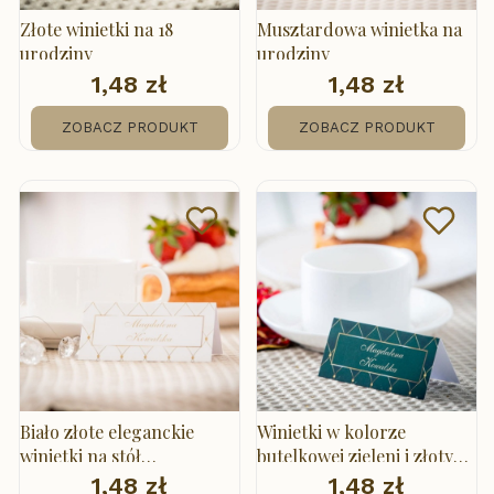
Złote winietki na 18
Musztardowa winietka na
urodziny
urodziny
1,48 zł
1,48 zł
Cena
Cena
ZOBACZ PRODUKT
ZOBACZ PRODUKT
Biało złote eleganckie
Winietki w kolorze
winietki na stół
butelkowej zieleni i złotymi
urodzinowy
elementami
1,48 zł
1,48 zł
Cena
Cena