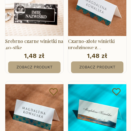
Srebrno czarne winietki na
Czarno-złote winietki
40-stkę
urodzinowe z
geometrycznymi liśćmi
1,48 zł
1,48 zł
Cena
Cena
ZOBACZ PRODUKT
ZOBACZ PRODUKT