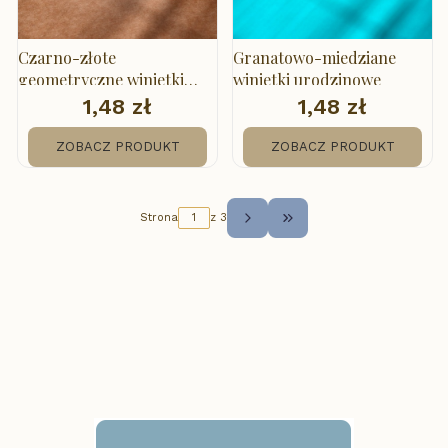
Czarno-złote
Granatowo-miedziane
geometryczne winietki
winietki urodzinowe
urodzinowe
1,48 zł
1,48 zł
Cena
Cena
ZOBACZ PRODUKT
ZOBACZ PRODUKT
Strona
z 3
Przejdź do ostatniej str