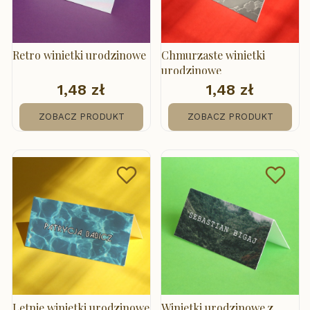
Retro winietki urodzinowe
Chmurzaste winietki
urodzinowe
1,48 zł
1,48 zł
Cena
Cena
ZOBACZ PRODUKT
ZOBACZ PRODUKT
Letnie winietki urodzinowe
Winietki urodzinowe z