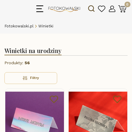
Produk
Otwórz wyszukiwarkę
Fotokowalski.pl
Winietki
Winietki na urodziny
Produkty:
56
Filtry
Lista produktów