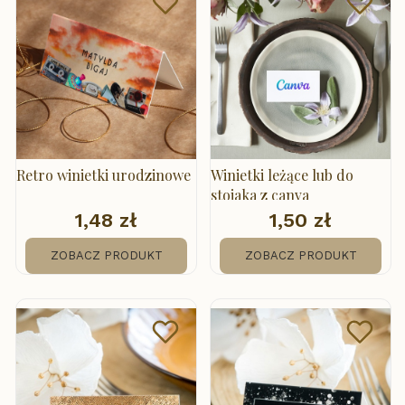
Retro winietki urodzinowe
Winietki leżące lub do
stojaka z canva
1,48 zł
1,50 zł
Cena
Cena
ZOBACZ PRODUKT
ZOBACZ PRODUKT