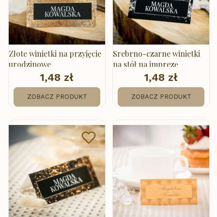
Złote winietki na przyjęcie
Srebrno-czarne winietki
urodzinowe
na stół na imprezę
1,48 zł
1,48 zł
Cena
Cena
ZOBACZ PRODUKT
ZOBACZ PRODUKT