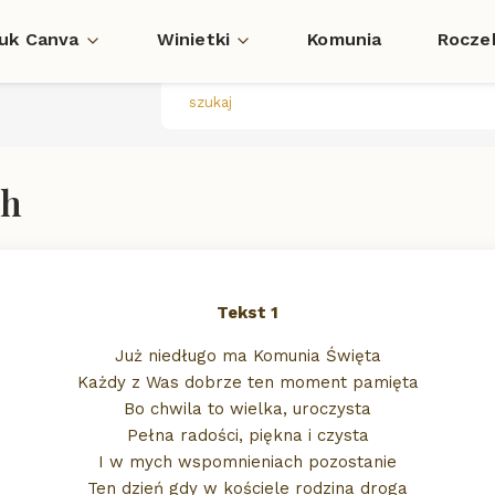
Fotokowalski - 26 lat tworzenia pięknych chwil 💕
uk Canva
Winietki
Komunia
Rocze
Szybka realizacja
ch
Tekst 1
Już niedługo ma Komunia Święta
Każdy z Was dobrze ten moment pamięta
Bo chwila to wielka, uroczysta
Pełna radości, piękna i czysta
I w mych wspomnieniach pozostanie
Ten dzień gdy w kościele rodzina droga