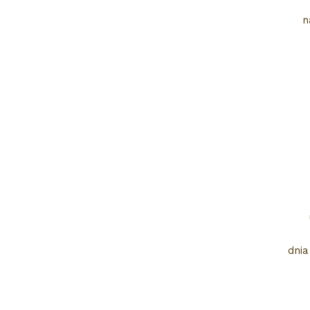
n
dnia