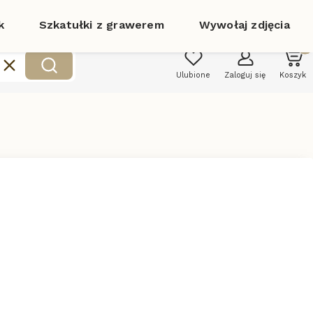
k
Szkatułki z grawerem
Wywołaj zdjęcia
Produk
Wyczyść
szukaj
Ulubione
Zaloguj się
Koszyk