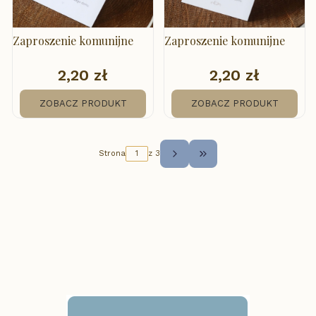
Zaproszenie komunijne
Zaproszenie komunijne
2,20 zł
2,20 zł
Cena
Cena
ZOBACZ PRODUKT
ZOBACZ PRODUKT
Strona
z 3
Przejdź do ostatniej str