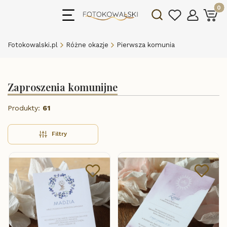
Produk
Otwórz wyszukiwarkę
Fotokowalski.pl
Różne okazje
Pierwsza komunia
Zaproszenia komunijne
Produkty:
61
Filtry
Lista produktów