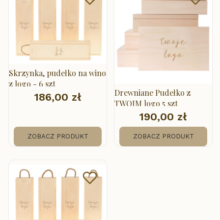
Skrzynka, pudełko na wino
z logo - 6 szt
Drewniane Pudełko z
186,00 zł
Cena
TWOIM logo 5 szt
190,00 zł
Cena
ZOBACZ PRODUKT
ZOBACZ PRODUKT