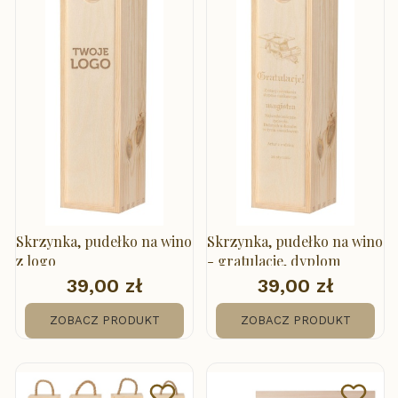
Skrzynka, pudełko na wino
Skrzynka, pudełko na wino
z logo
- gratulacje, dyplom
39,00 zł
39,00 zł
Cena
Cena
ZOBACZ PRODUKT
ZOBACZ PRODUKT