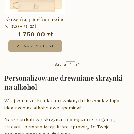
Skrzynka, pudełko na wino
z logo - 50 szt
1 750,00 zł
Cena
ZOBACZ PRODUKT
Strona
z 1
Personalizowane drewniane skrzynki
na alkohol
Witaj w naszej kolekcji drewnianych skrzynek z logo,
idealnych na alkoholowe upominki!
Nasze unikatowe skrzynki to połączenie elegancji,
tradycji i personalizacji, które sprawią, że Twoje
prezenty staną się wyjątkowe.