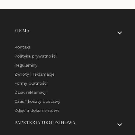
Linki w stopce
FIRMA
Kontakt
Polityka prywatności
Regulaminy
Zwroty i reklamacje
Formy płatności
Dział reklamacji
Czas i koszty dostawy
Zdjęcia dokumentowe
PAPETERIA URODZINOWA