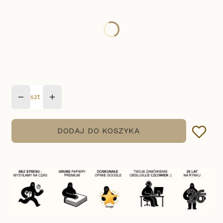
Uzupełnij dane, przygotujemy projekt:
Poszczególne warianty mogą różnić się ceną
*
Dodaj zdjecie
szt
DODAJ DO KOSZYKA