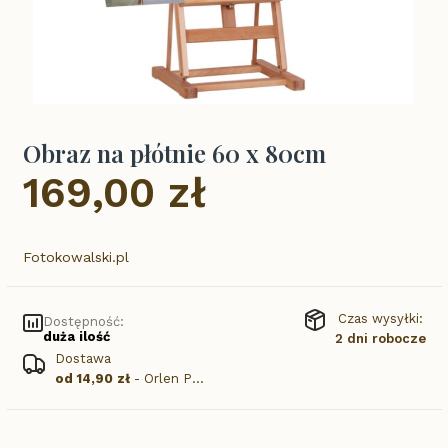
Obraz na płótnie 60 x 80cm
169,00 zł
Cena
Fotokowalski.pl
Czas wysyłki:
Dostępność:
duża ilość
2 dni robocze
Dostawa
od 14,90 zł
- Orlen Paczka