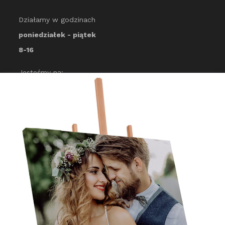
Działamy w godzinach
poniedziałek - piątek
8-16
Jesteśmy na:
Fotokowalski.pl
Marek Kowalski
ul. Oświęcimska 100
32-500 Chrzanów
NIP: PL6281453304
Sklep internetowy
Shoper Premium