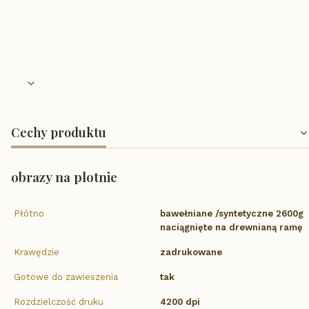
Obraz po wyciągnięciu z opakowania nadaje się od razu do
powieszenia.
Cechy produktu
obrazy na plotnie
Płótno
bawełniane /syntetyczne 2600g
naciągnięte na drewnianą ramę
Krawędzie
zadrukowane
Gotowe do zawieszenia
tak
Rozdzielczość druku
4200 dpi