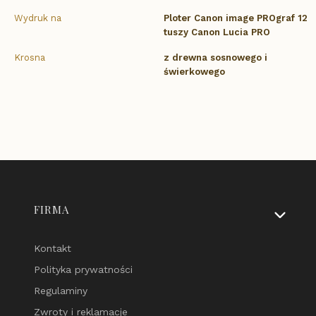
Wydruk na
Ploter Canon image PROgraf 12
tuszy Canon Lucia PRO
Krosna
z drewna sosnowego i
świerkowego
Linki w stopce
FIRMA
Kontakt
Polityka prywatności
Regulaminy
Zwroty i reklamacje